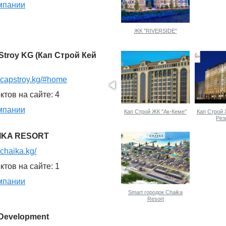
мпании
ЖК "RIVERSIDE"
Stroy KG (Кап Строй Кей
//capstroy.kg/#home
ктов на сайте: 4
мпании
к-Марал
Магнат
Кап Строй ЖК "Ак-Кеме"
Кап Строй
Рез
IKA RESORT
//chaika.kg/
ктов на сайте: 1
мпании
Smart городок Chaika
Resort
 Development