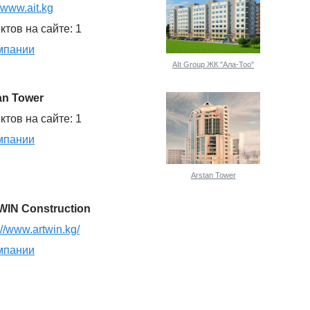
//www.ait.kg
ктов на сайте: 1
мпании
AIt Group ЖК "Ала-Тоо"
an Tower
ктов на сайте: 1
мпании
Arstan Tower
IN Construction
://www.artwin.kg/
мпании