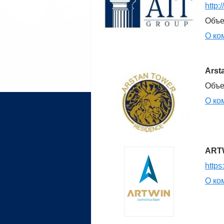
http:
Объе
О ко
Arst
Объе
О ко
ARTW
https
О ко