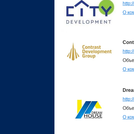
http:
О ко
Cont
http:
Объе
О ко
Drea
http:
Объе
О ко