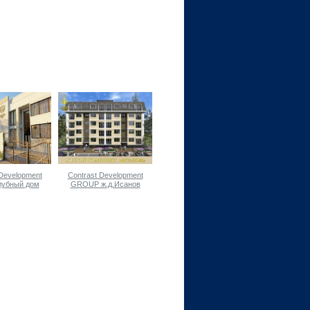
 Development
Contrast Development
лубный дом
GROUP ж.д.Исанов
stokrat"