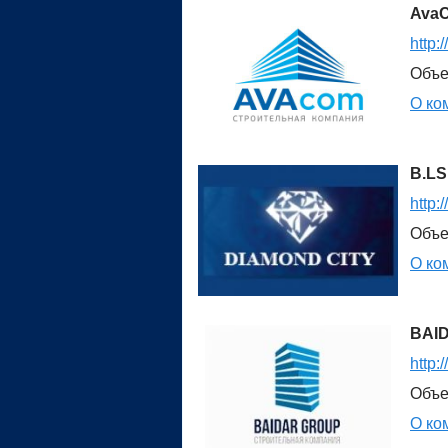
Ava
http:
Объе
О ко
B.LS
http:
Объе
О ко
BAI
http:
Объе
О ко