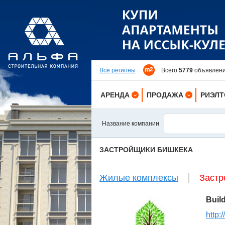
Все регионы
Всего
5779
объявлени
АРЕНДА
ПРОДАЖА
РИЭЛ
КВАРТИРЫ
КВАРТИРЫ
Название компании
ДОМА
ДОМА
ЗАСТРОЙЩИКИ БИШКЕКА
КОМНАТЫ
ДАЧИ
ДАЧИ
УЧАСТКИ
Жилые комплексы
Застр
ОФИСЫ
ОФИСЫ
ПОМЕЩЕНИЯ
ПОМЕЩЕНИЯ
Buil
ЗДАНИЯ
ЗДАНИЯ
http: