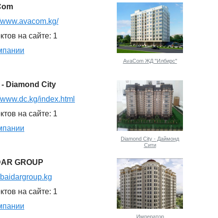
Com
//www.avacom.kg/
ктов на сайте: 1
мпании
AvaCom ЖД "Илбирс"
 - Diamond City
//www.dc.kg/index.html
ктов на сайте: 1
мпании
Diamond City - Даймонд
Сити
DAR GROUP
//baidargroup.kg
ктов на сайте: 1
мпании
Император