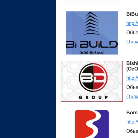
BiBu
http:
Объе
О ко
Bish
(ОсО
http:
Объе
О ко
Bors
http:
Объе