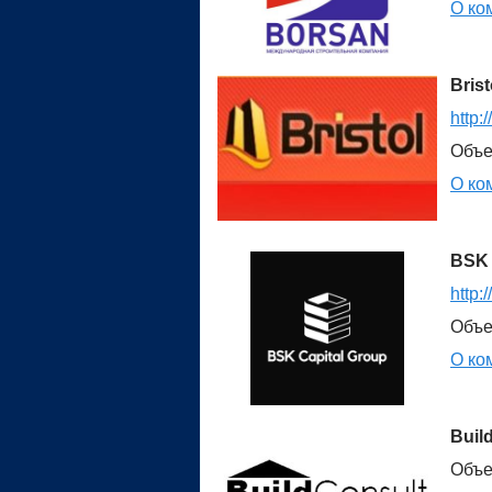
О ко
Borsan ЖК "Панфилов-3"
Borsan Ж
Brist
http:/
Объе
О ко
BSK 
http:
Объе
О ко
Buil
Объе