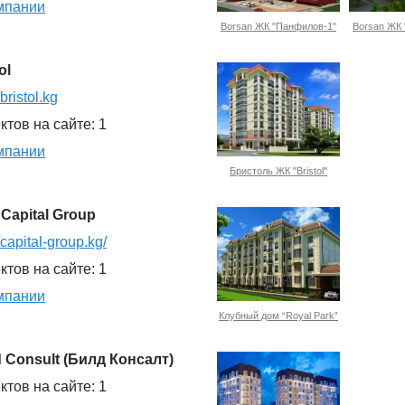
мпании
К "Панфилов-4"
Borsan ЖК "Platinum"
Borsan ЖК "Панфилов-1"
Borsan ЖК
ol
/bristol.kg
ктов на сайте: 1
мпании
Бристоль ЖК "Bristol"
Capital Group
//capital-group.kg/
ктов на сайте: 1
мпании
Клубный дом “Royal Park”
d Consult (Билд Консалт)
ктов на сайте: 1