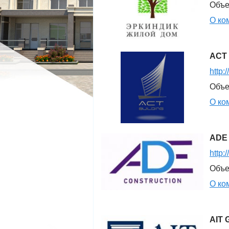
Объе
МАГАЗИНЫ
МАГАЗИНЫ
О ко
ПРОМБАЗЫ
ПРОМБАЗЫ
ПРОЧЕЕ
ПРОЧЕЕ
ВОЗЬМУ В АРЕНДУ
ЗАРУБЕЖНАЯ НЕДВ
ACT 
http:
Объе
О ко
ADE 
http:
Объе
О ко
AIT 