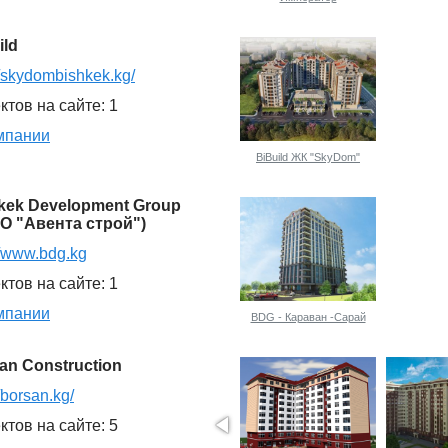
ild
//skydombishkek.kg/
ктов на сайте: 1
мпании
BiBuild ЖК "SkyDom"
kek Development Group
О "Авента строй")
//www.bdg.kg
ктов на сайте: 1
мпании
BDG - Караван -Сарай
an Construction
//borsan.kg/
ктов на сайте: 5