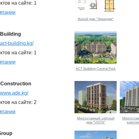
ктов на сайте: 1
мпании
Жилой дом "Эркиндик"
ИЖИМОСТЬ
Buiilding
//act-building.kg/
ктов на сайте: 1
мпании
ACT Buiilding-Central Park
Construction
//www.ade.kg/
ктов на сайте: 2
мпании
Многоэтажный элитный
Многоэтаж
дом "VISTA"
компле
CE
Group