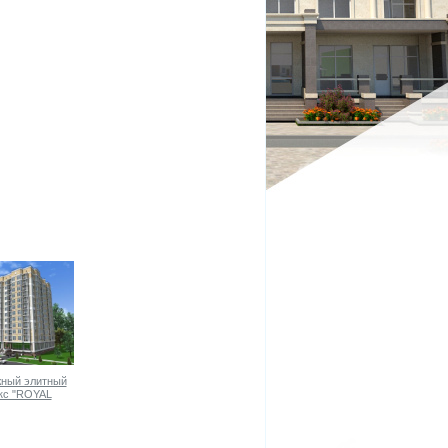
ный элитный
кс "ROYAL
NTER"