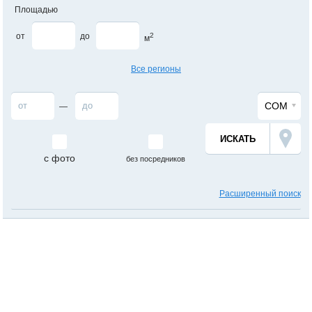
Площадью
от
до
2
м
Все регионы
СОМ
—
с фото
без посредников
Расширенный поиск