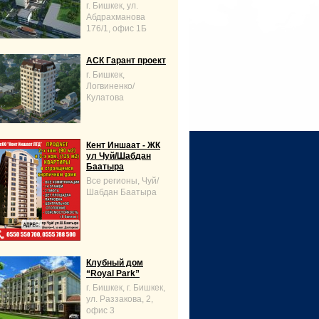
г. Бишкек, ул.
Абдрахманова
176/1, офис 1Б
АСК Гарант проект
г. Бишкек,
Логвиненко/
Кулатова
Кент Иншаат - ЖК
ул Чуй/Шабдан
Баатыра
Все регионы, Чуй/
Шабдан Баатыра
Клубный дом
“Royal Park”
г. Бишкек, г. Бишкек,
ул. Раззакова, 2,
офис 3