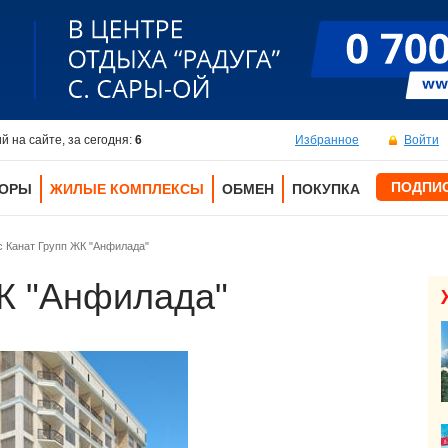
 на сайте, за сегодня:
6
Избранное
Войти
ПОДПИ
ТОРЫ
ЖИЛЫЕ КОМПЛЕКСЫ
ОБМЕН
ПОКУПКА
 Канат Групп ЖК "Анфилада"
К "Анфилада"