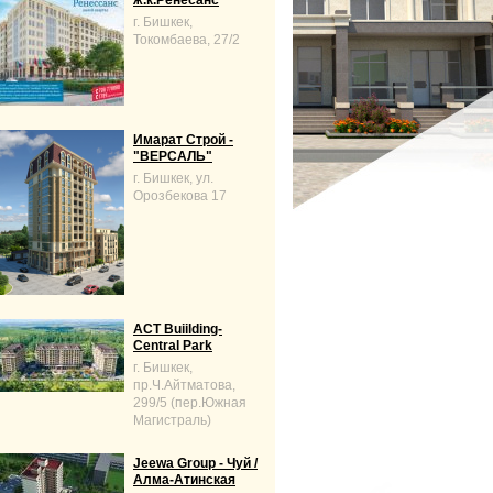
ж.к.Ренесанс
г. Бишкек,
Токомбаева, 27/2
Имарат Строй -
"ВЕРСАЛЬ"
г. Бишкек, ул.
Орозбекова 17
ACT Buiilding-
Central Park
г. Бишкек,
пр.Ч.Айтматова,
299/5 (пер.Южная
Магистраль)
Jeewa Group - Чуй /
Алма-Атинская