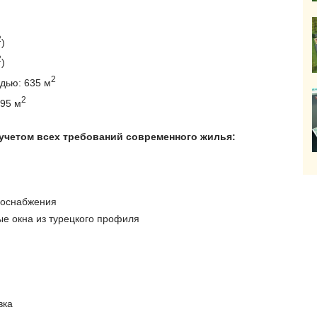
2
)
2
)
2
дью: 635 м
2
95 м
 учетом всех требований современного жилья:
доснабжения
е окна из турецкого профиля
вка