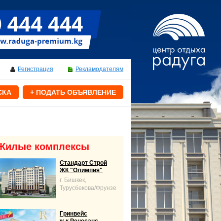
Регистрация
Рекламодателям
СКА
+ ПОДАТЬ ОБЪЯВЛЕНИЕ
Жилые комплексы
Стандарт Строй
ЖК "Олимпия"
г. Бишкек,
Турусбекова/Фрунзе
Гринвейс