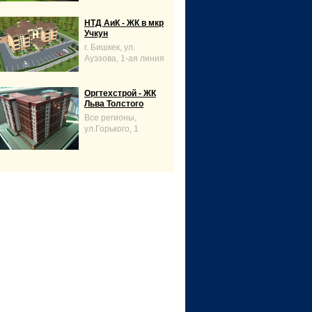
НТД АиК - ЖК в мкр
Учкун
г. Бишкек, ул.
Ауэзова, 1-ая линия
Оргтехстрой - ЖК
Льва Толстого
Все регионы,
ул.Горького, 1