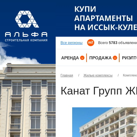
Все регионы
Всего
5783
объявлений
АРЕНДА
ПРОДАЖА
РИЭЛ
КВАРТИРЫ
КВАРТИРЫ
Главная
/
Жилые комплексы
/
Комплекс
ДОМА
ДОМА
Канат Групп Ж
КОМНАТЫ
ДАЧИ
ДАЧИ
УЧАСТКИ
ОФИСЫ
ОФИСЫ
ПОМЕЩЕНИЯ
ПОМЕЩЕНИЯ
ЗДАНИЯ
ЗДАНИЯ