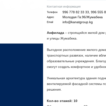
Контактная информация
996 778 82 33 33, 996 555 8
Телефон
Молодая Гв.96/Жумабека
Адрес
info@kanatgroup.kg
Email
Анфилада
– строящийся жилой дом 
и улицы Жумабека.
Выгодное расположение жилого дом
транспортных развязок, наличие вбли
образовательные учреждения. Благо
смогут создать комфортное и удобно
Уникальная архитектура здания под
вентилируемой фасадной системы по
решения.
Кол-во этажей: 10