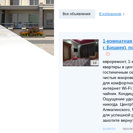
МАГАЗИНЫ
МАГАЗИНЫ
ПРОМБАЗЫ
ПРОМБАЗЫ
Все объявления
В избранном
1
ПРОЧЕЕ
ПРОЧЕЕ
ВОЗЬМУ В АРЕНДУ
ЗАРУБЕЖНАЯ НЕДВ
1-комнатная
г. Бишкек), 
евроремонт, 1-
13
квартиры в цен
гостиничным с
чистые махров
для комфортно
интернет Wi-Fi
чайник. Кондиц
Ощущение удоб
никогда. Центр!
Алматинского,
для успешной р
захотите верну
просмо
pyaterka