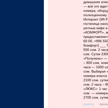
домашняя атмо
— всё это жде
номера, обору
полноценному о
Интернет (WI-F
гостиница нахо
уютные кафе и
«КОМФОРТ», вы
предоставляют
60 00, +996 550
Комфорт) ___ П
500 сом. 2 час
сом. Сутки 230
«Полулюкс» — н
– 800 сом, ном
часа — 1000 со
сом. Выбирая 
номера класса 
2100 сом, сутк
сом, 2 часа – 
«ЛЮКС»: 1 час 
сом. — номера 
2700 сом, сутк
просмо
pyaterka