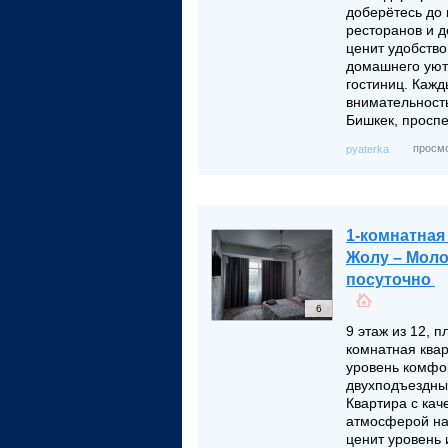
доберётесь до 
ресторанов и д
ценит удобство
домашнего уют
гостиниц. Кажд
внимательность
Бишкек, проспе
просмо
pyaterka
1-комнатная
Жолу – Молод
посуточно
6
9 этаж из 12, 
комнатная квар
уровень комфо
двухподъездный
Квартира с ка
атмосферой на
ценит уровень 