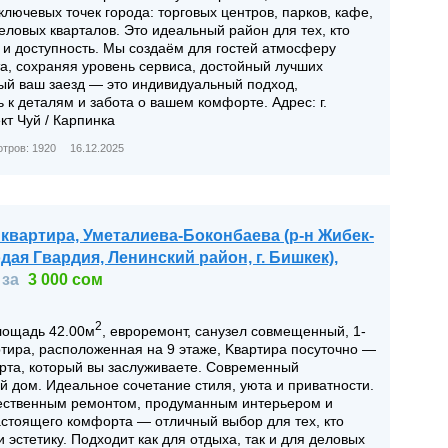
ключевых точек города: торговых центров, парков, кафе,
еловых кварталов. Это идеальный район для тех, кто
 и доступность. Мы создаём для гостей атмосферу
а, сохраняя уровень сервиса, достойный лучших
ый ваш заезд — это индивидуальный подход,
 к деталям и забота о вашем комфорте. Адрес: г.
кт Чуй / Карпинка
тров: 1920
16.12.2025
 квартира, Уметалиева-Боконбаева (р-н Жибек-
ая Гвардия, Ленинский район, г. Бишкек),
за
3 000 сом
2
площадь 42.00м
, евроремонт, санузел совмещенный, 1-
тира, расположенная на 9 этаже, Kвартира посуточно —
рта, который вы заслуживаете. Современный
 дом. Идеальное сочетание стиля, уюта и приватности.
чественным ремонтом, продуманным интерьером и
стоящего комфорта — отличный выбор для тех, кто
и эстетику. Подходит как для отдыха, так и для деловых