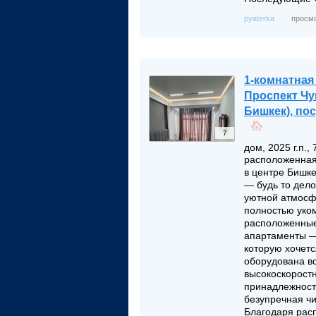
просмо
pyaterka
1-комнатная
Проспект Чу
Бишкек), по
7
дом, 2025 г.п.,
расположенная
в центре Бишк
— будь то дело
уютной атмосф
полностью уко
расположенные
апартаменты —
которую хочетс
оборудована в
высокоскоростн
принадлежност
безупречная ч
Благодаря расп