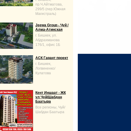
пр.Ч.Айтматова,
299/5 (пер.Южная
Магистраль)
Jeewa Group - Чуй /
Алма-Атинская
г. Бишкек, ул.
Абдрахманова
176/1, офис 1Б
АСК Гарант проект
г. Бишкек,
Логвиненко/
Кулатова
Кент Иншаат - ЖК
ул Чуй/Шабдан
Баатыра
Все регионы, Чуй/
Шабдан Баатыра