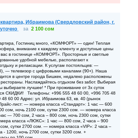
 квартира, Ибраимова (Свердловский район, г.
суточно
за
2 100 сом
вартира, Гостиниц много, «КОМФОРТ» — один! Теплая
сфера, внимание к каждому клиенту и доступные цены
т вас в гостинице «КОМФОРТ». Просторные и светлые
дованные удобной мебелью, располагают к
тдыху и релаксации. К услугам постояльцев: —
I), — телевизор с цифровыми каналами (90+). Наша
дится в центре города Бишкек, недалеко расположены
 рестораны. Наслаждайтесь отдыхом без забот. Выбирая
 выбираете лучшее! * При проживание от 3х суток
ся СКИДКИ! Телефоны: +996 555 48 60 00, +996 705 48
 48 60 00 Адрес: ул. Ибраимова 63, кв. 40 (рынок
райс-лист: — номера класса «Стандарт»: 1 час — 600
700 сом, ночь 2100 сом, сутки 2300 сом. — номера класса
час — 700 сом, 2 часа – 800 сом, ночь 2300 сом, сутки
мера класса «ЛЮКС»: 1 час — 800 сом, 2 часа – 900
 сом, сутки 2700 сом. — номера класса «VIP»: 2 часа –
а - 1200, ночь 2700 сом, сутки 3200 сом. +
асы по 100 сом.