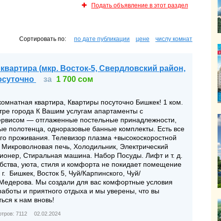
Подать объявление в этот раздел
Сортировать по:
по дате публикации
цене
числу комнат
ИЖИМОСТЬ
 квартира (мкр. Восток-5, Свердловский район,
посуточно
за
1 700 сом
комнатная квартира, Квартиры посуточно Бишкек! 1 ком.
тре города К Вашим услугам апартаменты с
ервисом — отглаженные постельные принадлежности,
ые полотенца, одноразовые банные комплекты. Есть все
го проживания. Телевизор плазма +высокоскоростной
: Микроволновая печь, Холодильник, Электрический
ионер, Стиральная машина. Набор Посуды. Лифт и т. д.
ства, уюта, стиля и комфорта не покидает помещение
 г. Бишкек, Восток 5, Чуй/Карпинского, Чуй/
 Медерова. Мы создали для вас комфортные условия
аботы и приятного отдыха и мы уверены, что вы
ться к нам вновь!
тров: 7112
02.02.2024