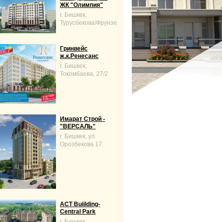
ЖК "Олимпия"
г. Бишкек,
Турусбекова/Фрунзе
Гринвейс
ж.к.Ренесанс
г. Бишкек,
Токомбаева, 27/2
Имарат Строй -
"ВЕРСАЛЬ"
г. Бишкек, ул.
Орозбекова 17
ACT Buiilding-
Central Park
г. Бишкек,