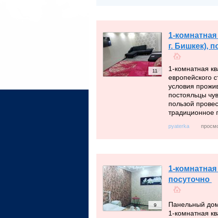
1-комнатная
г. Бишкек), 
1-комнатная кв
11
европейского 
условия прожив
постояльцы чув
пользой прове
традиционное 
просмо
pyaterka
1-комнатная 
посуточно
Панельный дом
9
1-комнатная к