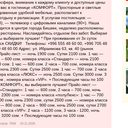
сфера, внимание к каждому клиенту и доступные цены
т вас в гостинице «КОМФОРТ». Просторные и светлые
дованные удобной мебелью, располагают к
тдыху и релаксации. К услугам постояльцев: —
I), — телевизор с цифровыми каналами (90+). Наша
дится в центре города Бишкек, недалеко расположены
 рестораны. Наслаждайтесь отдыхом без забот. Выбирая
 выбираете лучшее! * При проживание от 3х суток
ся СКИДКИ! Телефоны: +996 555 48 60 00, +996 705 48
 48 60 00 Адрес: ул. Ибраимова 63, кв. 40 (рынок
райс-лист: — ночь 1900 сом. Сутки 2100 сом. 1 час —
а – 600 сом, номера класса «Стандарт» — ночь 2100
0 сом. 1 час — 600 сом. 2 часа – 700 сом, номера класса
очь 2300 сом. Сутки 2500 сом. 1 час — 700 сом. 2 часа
ера класса «ЛЮКС» — ночь 2500 сом. Сутки 3000 сом. 3
м , номера класса «VIP». + Последующие часы по 100
«КОМФОРТ», вы выбираете лучшее! Прайс-лист: —
«Стандарт»: 1 час — 600 сом, 2 часа – 700 сом, ночь
и 2300 сом. — номера класса «полуЛюкс»: 1 час — 700
800 сом, ночь 2300 сом, сутки 2500 сом. — номера класса
— 800 сом, 2 часа – 900 сом, ночь 2500 сом, сутки 2700
класса «VIP»: 2 часа – 1100 сом, 3 часа - 1200, ночь
и 3200 сом. + Последующие часы по 100 сом.
тров: 7056
20.11.2025