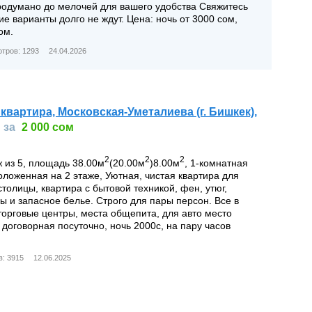
родумано до мелочей для вашего удобства Свяжитесь
е варианты долго не ждут. Цена: ночь от 3000 сом,
ом.
тров: 1293
24.04.2026
квартира, Московская-Уметалиева (г. Бишкек),
за
2 000 сом
2
2
2
аж из 5, площадь 38.00м
(20.00м
)8.00м
, 1-комнатная
оложенная на 2 этаже, Уютная, чистая квартира для
столицы, квартира с бытовой техникой, фен, утюг,
ы и запасное белье. Строго для пары персон. Все в
 торговые центры, места общепита, для авто место
 договорная посуточно, ночь 2000с, на пару часов
: 3915
12.06.2025