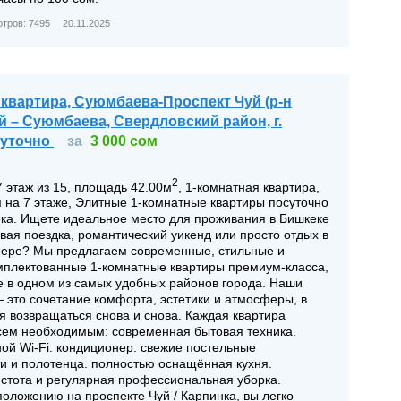
тров: 7495
20.11.2025
 квартира, Суюмбаева-Проспект Чуй (р-н
й – Суюмбаева, Свердловский район, г.
суточно
за
3 000 сом
2
 7 этаж из 15, площадь 42.00м
, 1-комнатная квартира,
 на 7 этаже, Элитные 1-комнатные квартиры посуточно
ека. Ищете идеальное место для проживания в Бишкеке
вая поездка, романтический уикенд или просто отдых в
ере? Мы предлагаем современные, стильные и
мплектованные 1-комнатные квартиры премиум-класса,
 в одном из самых удобных районов города. Наши
 это сочетание комфорта, эстетики и атмосферы, в
я возвращаться снова и снова. Каждая квартира
сем необходимым: современная бытовая техника.
ой Wi-Fi. кондиционер. свежие постельные
и и полотенца. полностью оснащённая кухня.
истота и регулярная профессиональная уборка.
оложению на проспекте Чуй / Карпинка, вы легко