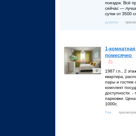
поездок. Всё п
сейчас — лучши
сутки от 3500 с
просмо
pyaterka
1-комнатная 
помесячно
1987 г.п., 2 эт
2
квартира, расп
пары и гостям 
комплект посуд
доступности. -
парковки. Цена
1000с.
просмотров
Рим