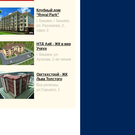
Клубный дом
“Royal Park”
г. Бишкек, г. Бишкек,
ул. Раззакова, 2,
офис 3
НТД АиК - ЖК в мкр
Учкун
г. Бишкек, ул.
Ауэзова, 1-ая линия
Оргтехстрой - ЖК
Льва Толстого
Все регионы,
ул.Горького, 1