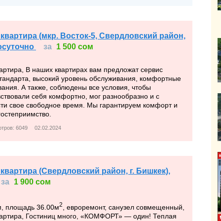
 квартира (мкр. Восток-5, Свердловский район,
посуточно
за
1 500 сом
артира, В наших квартирах вам предложат сервис
стандарта, высокий уровень обслуживания, комфортные
ания. А также, соблюдены все условия, чтобы
ствовали себя комфортно, мог разнообразно и с
сти свое свободное время. Мы гарантируем комфорт и
гостеприимство.
тров: 6049
02.02.2024
квартира (Свердловский район, г. Бишкек),
за
1 900 сом
2
, площадь 36.00м
, евроремонт, санузел совмещенный,
вартира, Гостиниц много, «КОМФОРТ» — один! Теплая