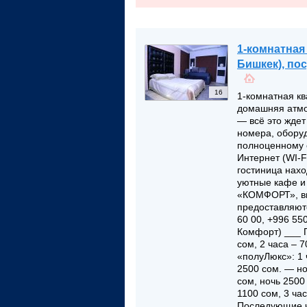
1-комнатная
Бишкек), по
16
1-комнатная к
домашняя атмо
— всё это жде
номера, обору
полноценному о
Интернет (WI-F
гостиница нахо
уютные кафе и
«КОМФОРТ», вы
предоставляют
60 00, +996 550
Комфорт) ___ П
сом, 2 часа – 
«полуЛюкс»: 1 
2500 сом. — но
сом, ночь 2500
1100 сом, 3 час
Последующие ч